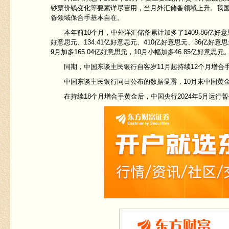
钞票价钱变化等要素详尽营用，当月外汇储备领域上升。我
备领域保合手基本自在。
本年前10个月，中外洋汇储备累计加多了1409.86亿好意
好意思元、134.41亿好意思元、410亿好意思元、36亿好意思
9月加多165.04亿好意思元，10月小幅加多46.85亿好意思元
同期，中国东谈主民银行自客岁11月起持续12个月增合
中国东谈主民银行同日公布的数据显露，10月末中国黄金储备
在持续18个月增合手黄金后，中国央行2024年5月运行暂