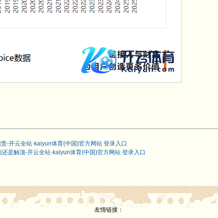
开云全站·kaiyun体育(中国)官方网站 登录入口
是触顶-开云全站·kaiyun体育(中国)官方网站 登录入口
友情链接：