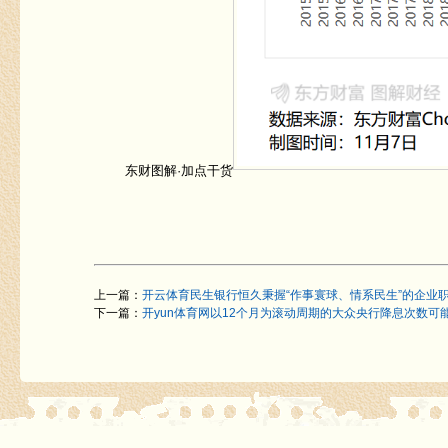
东财图解·加点干货
上一篇：
开云体育民生银行恒久秉握“作事寰球、情系民生”的企业职责-
下一篇：
开yun体育网以12个月为滚动周期的大众央行降息次数可能还