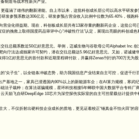
装备制造等战术性新兴产业。
，更蕴涵了雄伟的翻新潜能。自上市以来，这批科创成长层公司以高水平研发参
司研发参预系数达306亿元，研发参预占营业收入比例中位数为65.40%，领跑
向营业化得益期。现在，科创板成长层共有13家存量的翻新药企业，这批公司已
项相宜症的挽救上取得国度药品审评中心“冲破性疗法”认定，展现出亮眼的科创成
总额系数近50亿好意思元。举例，迈威生物与谷歌母公司Alphabet Inc.
IL-11靶向疗法达成独家许可契约，潜在交往总额达5.96亿好意思元。又如，诺诚
公司瞻望将取得1亿好意思元的首付款和近期里程碑付款，并赢得Zenas刊行的700万无
的“尖子生”，以全链条冲破态势，助力我国信息产业结束自主可控，促进千行
出产基地之一，家具已浸透国内90%以上的新能源车企；在AI算力规模，寒武
础法子栽种；在算法诓骗规模，星环科技相接5年蝉联中国大数据平台专科厂
天励飞自研DeepEdge 10芯片为深空探伤实际室的自主可控星载估计提供
壮大，不仅折射出硬科技企业成长的质地，更见证着校正“锤真金不怕火田”的