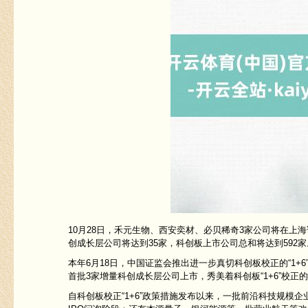
10月28日，禾元生物、西安奕材、必贝稀奇3家公司将在上
创成长层公司将达到35家，科创板上市公司总和将达到592家
本年6月18日，中国证监会推出进一步真切科创板校正的“1
首批3家增量科创成长层公司上市，秀美着科创板“1+6”校
自科创板校正“1+6”政策措施发布以来，一批前沿科技规模