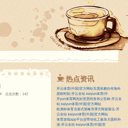
热点资讯
口
开云体育(中国)官方网站无需依赖任何海外
授权时刻-开云全站·kaiyun体育(中
:04 点击次数：142
开yun体育网杰好意思特发布公告称-开云全
站·kaiyun体育(中国)官方网站
欧洲杯体育当新式策略导弹方阵驶落伍-开
云全站·kaiyun体育(中国)官方网站
体育游戏app平台还带动化工板块大面积补
涨-开云全站·kaiyun体育(中国)官