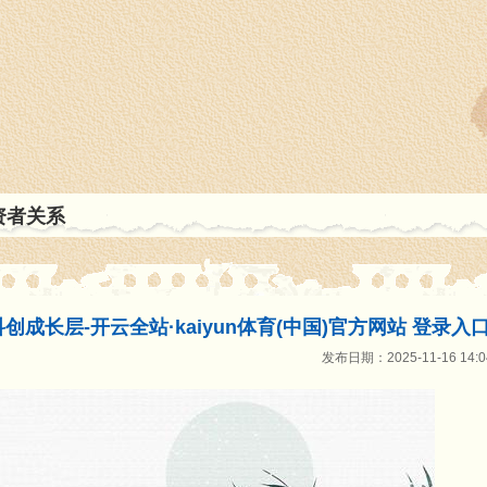
资者关系
成长层-开云全站·kaiyun体育(中国)官方网站 登录入
发布日期：2025-11-16 14