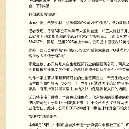
IPO问询阶段；还有本源量子、银河能源等一批营业航天等改
合。下转4版
科创成长层“迎新”
禾元生物、西安奕材、必贝特3家公司因何“领跑”，成为首批
记者发现，尽管3家公司均属于未盈利企业，却王人炼就了并
2024年月均出货量和适度2024年末产能规模统计，西安
6%和7%。同期，适度2025年上半年，公司是中国境内1
此外，西安奕材亦然“科创板八条”发布后首家赢得IPO受理
营业收入不低于3亿元”。
禾元生物、必贝特是来自生物医药行业的翻新药公司，两家公
会并取得注册批文的企业，亦然科创成长层新注册企业中首
动作一家主要从事翻新药研发的生物医药企业，禾元生物大众
谈主白卵白打针液（水稻）已于本年7月通过国度药监局审评
家具，有望措置我国东谈主血结义卵白遥远依赖入口的场面
必贝特专注于肿瘤、本身免疫性疾病、代谢性疾病等重要疾病规
伊吡诺司他）于6月30日获批上市，用于挽救至少罗致过两线系
业化责任。此外，公司BEBT-209处于III期临床锤真金不怕火
“硬科技”动能集合
本年6月18日，中国证监会推出进一步真切科创板校正的“1