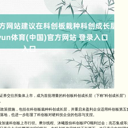
海证券交往所集体上市，成为首批增量的科创板科创成长层（下称“科创成长层”
。
+6”政策措施，包括在科创板栽种科创成长层，并重启未盈利企业适用科创板第
正的落地，也进一步彰显了科创板对硬科技企业的包容与支捏。
企业加速科创板上市行径。摩尔线程、沐曦股份科创板IPO顺利过会；兆芯集成