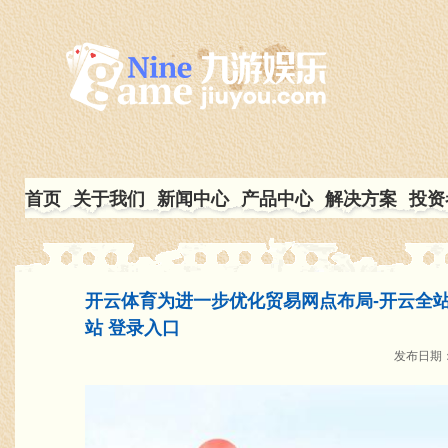
首页
关于我们
新闻中心
产品中心
解决方案
投资
开云体育为进一步优化贸易网点布局-开云全站·k
站 登录入口
发布日期：2