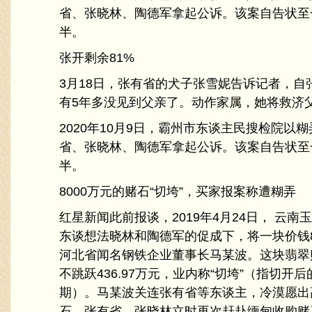
省、张晓林、陶德军拿起公诉。该案自告状至
半。
张开剩余81%
3月18日，张有省的犬子张雪妮告诉记者，自
有5年多没见到父亲了。动作家属，她将救济
2020年10月9日，霸州市东谈主民搜检院以
省、张晓林、陶德军拿起公诉。该案自告状至
半。
8000万元的赌石“切垮”，买家报案称遭糊弄
红星新闻此前报谈，2019年4月24日， 云
东谈想法晓林和陶德军的促成下，将一块价钱8
河北省闻名钢铁企业董事长马某波。这块翡翠
不跳跃436.97万元，业内称“切垮”（指切
期）。马某波关连张有省等东谈主，冷漠愿出
石，张有省、张晓林立时再次赶赴缅甸收购赌