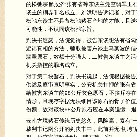
的松弛宗旨救济“张有省等东谈主凭空翡翠玉石
谈主的糊弄罪名成立。刘洪明告诉记者，对于
松弛东谈主不具备松弛赌石产地的才能，且送
可能性，不认同该松弛宗旨。
判决书透露，法院觉得，被告东谈想法有省勾
避讳真相的方法，骗取被害东谈主马某波的信
翡翠原石，数额十分强大，二被告东谈主之活
机关指控的罪名成立。
对于第二块赌石，判决书说起，法院根据被告
供述及庭审查明事实，公安机关扣押的张有省
给被害东谈主的98公斤玄色原石，不摈斥存
情形，且现存字据无法细目该原石的骨子价值
份额，故对该块98公斤原石应在本案追缴、
云南方境赌石传统历史悠久，风险高，素有“一
裁判书记网公开的判决书中，此前并无“切垮”