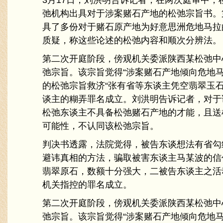
弛机构出具对于涉案赌石产地的松弛宗旨书。
具了多份对于赌石原产地为好意思洲危地马拉
质疑，称这些论述的松弛内容和顺次分辨法。
第二次开庭阶段，傍观机关委派陕西某松弛中
弛宗旨。该宗旨觉得“涉案赌石产地倾向危地马
的松弛宗旨救济“张有省等东谈主凭空翡翠玉石
谈主的糊弄罪名成立。刘洪明告诉记者，对于
松弛东谈主不具备松弛赌石产地的才能，且送
可能性，不认同该松弛宗旨。
判决书透露，法院觉得，被告东谈想法有省勾
避讳真相的方法，骗取被害东谈主马某波的信
翡翠原石，数额十分强大，二被告东谈主之活
机关指控的罪名成立。
第二次开庭阶段，傍观机关委派陕西某松弛中
弛宗旨。该宗旨觉得“涉案赌石产地倾向危地马