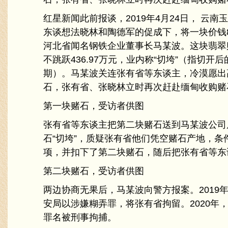
红星新闻此前报谈，2019年4月24日， 云
东谈想法晓林和陶德军的促成下，将一块价钱8
河北省闻名钢铁企业董事长马某波。这块翡翠
不跳跃436.97万元，业内称“切垮”（指切
期）。马某波关连张有省等东谈主，冷漠愿出
石，张有省、张晓林立时再次赶赴缅甸收购赌
第一块赌石，受访者供图
张有省等东谈主把第二块赌石送到马某波公司
石“切垮”，质疑张有省他们凭空赌石产地，条
项，并扣下了第二块赌石，随后把张有省等东
第二块赌石，受访者供图
两边协商无果后，马某波向警方报案。2019
安局以涉嫌糊弄罪，将张有省拘留。2020年
罪名被刑事拘捕。