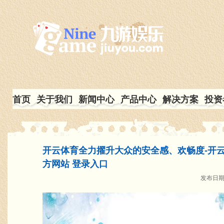
首页
关于我们
新闻中心
产品中心
解决方案
投资
开云体育全力擢升大众的安全感、欢畅度-开云全站
方网站 登录入口
发布日期：