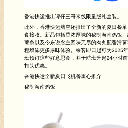
香港快运推出谭仔三哥米线限量版礼盒装。
此外，香港快运航空还推出了全新的夏日餐单
食接收。新品包括香浓厚味的秘制海南鸡饭、
薯条以及令东说念主回味无尽的肉丸配香滑薯
程增添更多厚味体验。乘客即日起可为2025年
班预订这些好意思食，并于航班升起24小时前
扣头优惠。
香港快运全新夏日飞机餐重心推介
秘制海南鸡饭