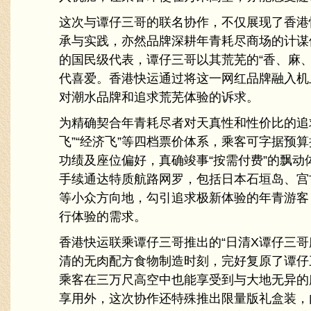
这次与谭仔三哥的联名协作，不仅展现了香港快
承与实践，亦然品牌深耕年青耗尽商场的计谋
的国民级代表，谭仔三哥以其荒芜的“香、麻、
代喜爱。香港快运通过将这一网红品牌融入机
对潮水品牌和追求荒芜体验的诉求。
为精确契合年青耗尽者对天真性和性价比的追
飞”“经济飞”等四档票价体系，乘客可字据预
功绩及座位偏好，真确竣事“按需付费”的飘动
手续通达特质航路网罗，包括日本石垣岛、宫
等小众方向地，勾引追求极新体验的年青游客
行体验的需求。
香港快运联乘谭仔三哥推出的“日清X谭仔三哥
清的无肉配方食物制造时刻，完好复原了谭仔
乘客在三万尺高空中也能享受到与大地无异的
享用外，这次协作还特殊推出限量版礼盒装，