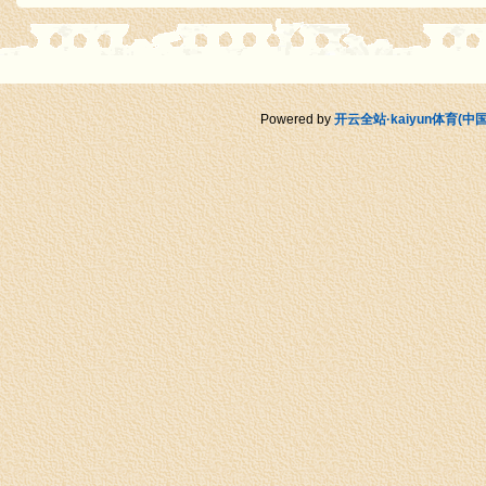
Powered by
开云全站·kaiyun体育(