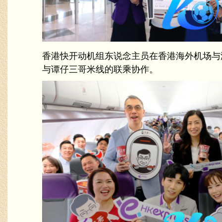
香港快开动机组东说念主员在香港海外机场与
与谭仔三哥米线的联乘协作。