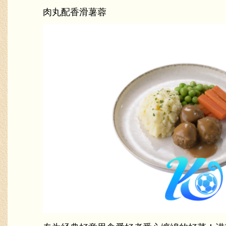
肉丸配香滑薯蓉